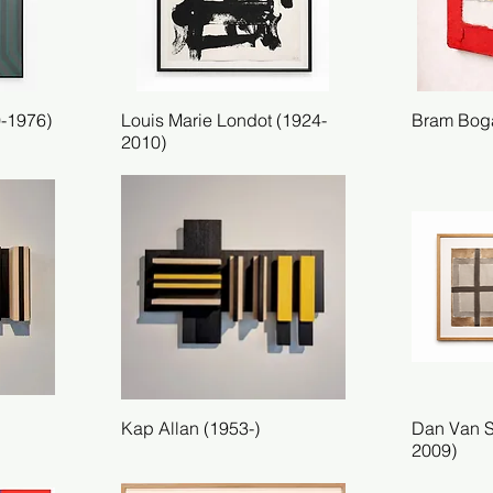
0-1976)
Louis Marie Londot (1924-
Snel overzicht
Bram Boga
Sn
2010)
Kap Allan (1953-)
Snel overzicht
Dan Van S
Sn
2009)