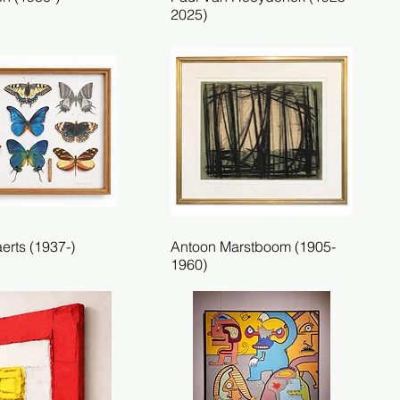
2025)
erts (1937-)
el overzicht
Antoon Marstboom (1905-
Snel overzicht
1960)