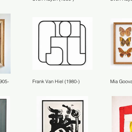
905-
Frank Van Hiel (1980-)
Snel overzicht
Mia Goova
Sn