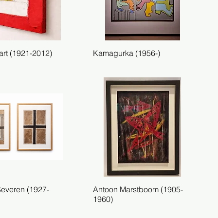
rt (1921-2012)
el overzicht
Kamagurka (1956-)
Snel overzicht
everen (1927-
el overzicht
Antoon Marstboom (1905-
Snel overzicht
1960)