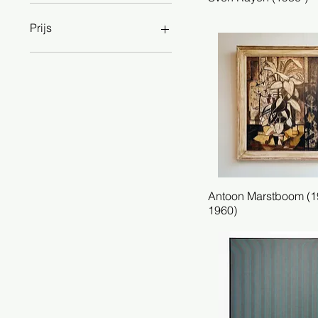
Prijs
€ 350
€ 45.000
Antoon Marstboom (1
Snel overzicht
1960)