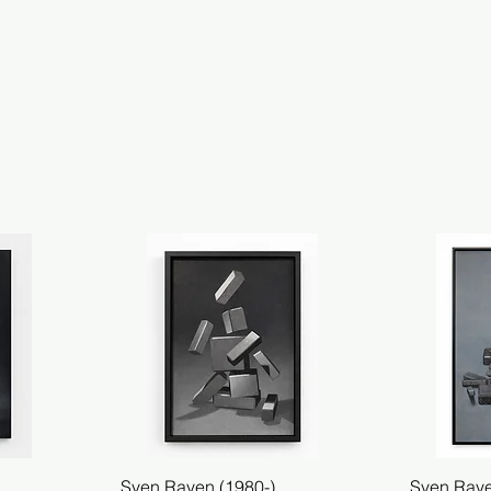
emporary
modern
abstract
figurative
c
Sven Rayen (1980-)
Snel overzicht
Sven Raye
Sn