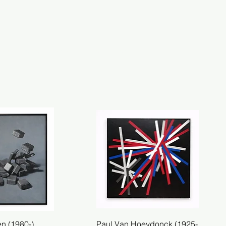
omplete collection
contact
n (1980-)
el overzicht
Paul Van Hoeydonck (1925-
Snel overzicht