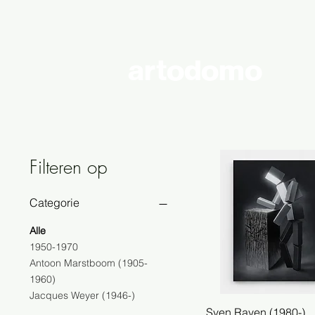
artodomo
cont
Filteren op
Categorie
Alle
1950-1970
Antoon Marstboom (1905-
1960)
Jacques Weyer (1946-)
Sven Rayen (1980-)
Snel overzicht