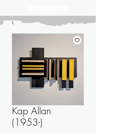
artodomo
Kap Allan
(1953-)