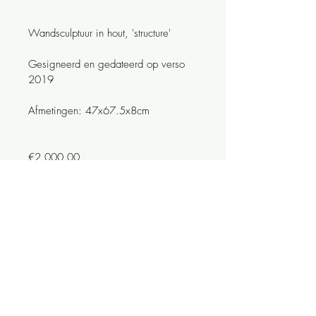
Wandsculptuur in hout, 'structure'
Gesigneerd en gedateerd op verso 
2019
Afmetingen: 47x67.5x8cm
€2,000.00
© 2026
Galerie Artodomo
Minderbroedersrui 44, 2000 Antwerp
Belgium: +32.498.81.81.81
International: +32.477.85.85.67