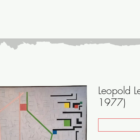
emporary
modern
abstract
figurative
c
Leopold L
1977)