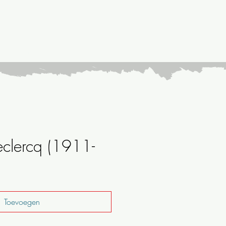
omplete collection
contact
eclercq (1911-
Toevoegen