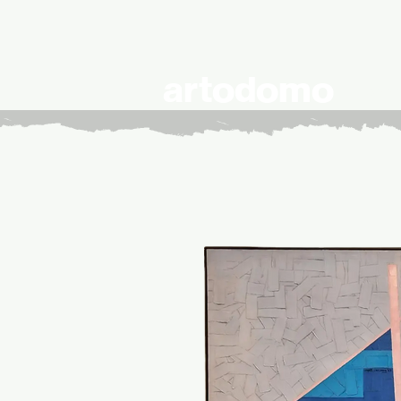
artodomo
cont