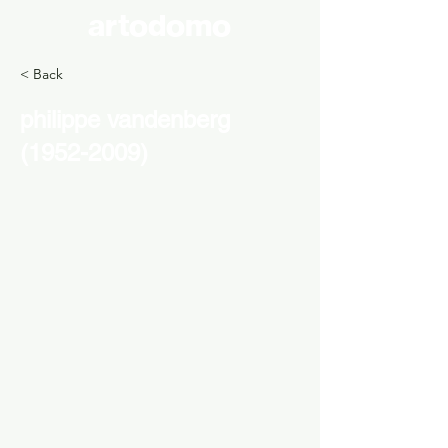
artodomo
< Back
philippe vandenberg
(1952-2009)