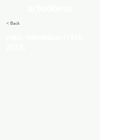
artodomo
< Back
marc mendelson
(1915-
2013)