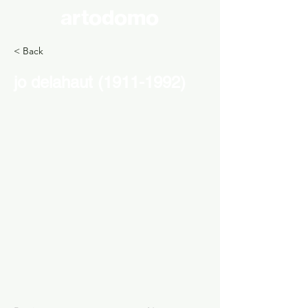
artodomo
< Back
jo delahaut
(1911-1992)